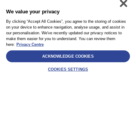
We value your privacy
個人情報保護方針
Accessibility
By clicking “Accept All Cookies”, you agree to the storing of cookies
Privacy
サイトマップ
on your device to enhance navigation, analyse usage, and assist in
Terms and Conditions
our personalisation. We've recently updated our privacy notices to
make them easier for you to understand. You can review them
here:
Privacy Centre
Select
ACKNOWLEDGE COOKIES
AEA International Holdings. Pte. Ltd and each of its affiliates are
legally separate and independent entities. © 2025 International SOS
COOKIES SETTINGS