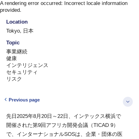
Skip
A rendering error occurred:
Incorrect locale information
to
provided
.
content
Location
Tokyo
,
日本
Topic
事業継続
健康
インテリジェンス
セキュリティ
リスク
Previous page
先日2025年8月20日～22日、インテックス横浜で
開催された第9回アフリカ開発会議（TICAD 9）
で、インターナショナルSOSは、企業・団体の医