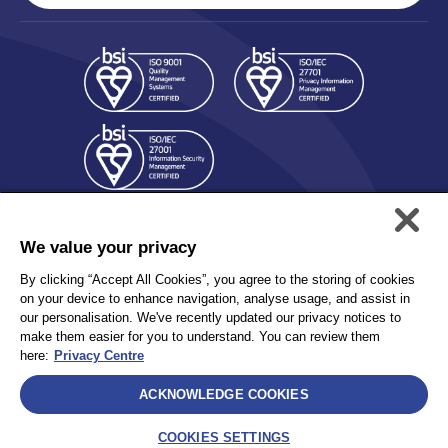
We value your privacy
By clicking “Accept All Cookies”, you agree to the storing of cookies
on your device to enhance navigation, analyse usage, and assist in
our personalisation. We've recently updated our privacy notices to
個人情報保護方針
Accessibility
make them easier for you to understand. You can review them
Privacy
サイトマップ
here:
Privacy Centre
Terms and Conditions
ACKNOWLEDGE COOKIES
Select
COOKIES SETTINGS