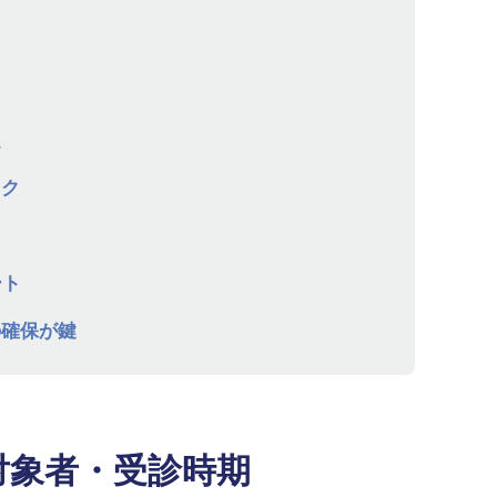
題
スク
ート
の確保が鍵
対象者・受診時期